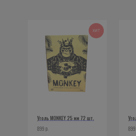
ХИТ
Уголь MONKEY 25 мм 72 шт.
Уго
р.
899
899